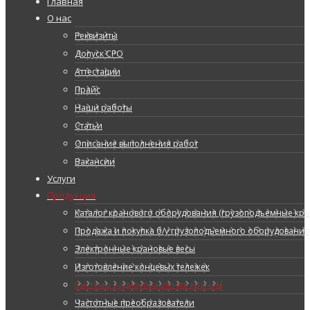
Главная
О нас
Реквизиты
Допуск СРО
Аттестации
Прайс
Наши работы
Статьи
Описание выполнения работ
Вакансии
Услуги
Продукция
Каталог кранового оборудования (грузоподъемные кран
Продажа и покупка б/у грузоподъемного оборудования
Электронные крановые весы
Изготовление концевых тележек
Системы радиоуправления краном
Частотные преобразователи