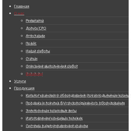
Главная
О нас
Реквизиты
Допуск СРО
Аттестации
Прайс
Наши работы
Статьи
Описание выполнения работ
Вакансии
Услуги
Продукция
Каталог кранового оборудования (грузоподъемные краны, 
Продажа и покупка б/у грузоподъемного оборудования
Электронные крановые весы
Изготовление концевых тележек
Системы радиоуправления краном