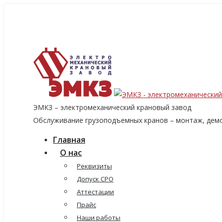
8 (915) 060-96-14
8 (499) 136-96-14
emkzavod@yandex.ru
ЭМКЗ – электромеханический крановый завод
Обслуживание грузоподъемных кранов – монтаж, демо
Главная
О нас
Реквизиты
Допуск СРО
Аттестации
Прайс
Наши работы