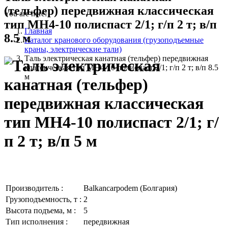
(тельфер) передвижная классическая
You are here:
тип MH4-10 полиспаст 2/1; г/п 2 т; в/п
Главная
8.5 м
Каталог кранового оборудования (грузоподъемные
краны, электрические тали)
Таль электрическая канатная (тельфер) передвижная
классическая тип MH4-10 полиспаст 2/1; г/п 2 т; в/п 8.5
м
Производитель :
Balkancarpodem (Болгария)
Грузоподъемность, т :
2
Высота подъема, м :
5
Тип исполнения :
передвижная