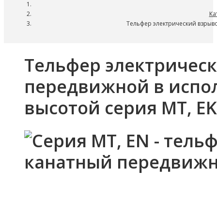
Ка
Тельфер электрический взрыв
Тельфер электричес
передвижной в испо
высотой серия MT, EK