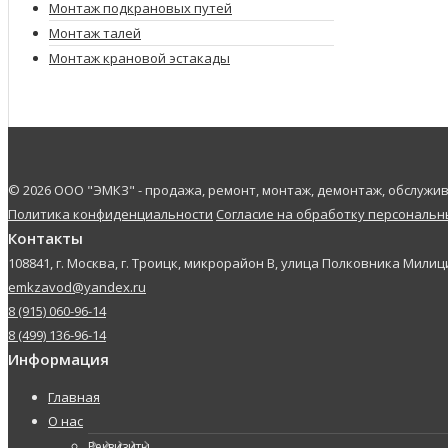
Монтаж подкрановых путей
Монтаж талей
Монтаж крановой эстакады
© 2026 ООО "ЭМКЗ" - продажа, ремонт, монтаж, демонтаж, обслуж
Политика конфиденциальности
Согласие на обработку персональ
Контакты
108841, г. Москва, г. Троицк, микрорайон В, улица Полковника Милици
emkzavod@yandex.ru
8 (915) 060-96-14
8 (499) 136-96-14
Информация
Главная
О нас
Реквизиты