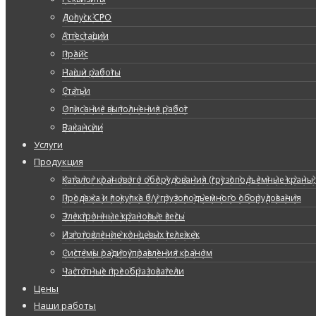
Допуск СРО
Аттестации
Прайс
Наши работы
Статьи
Описание выполнения работ
Вакансии
Услуги
Продукция
Каталог кранового оборудования (грузоподъемные краны, 
Продажа и покупка б/у грузоподъемного оборудования
Электронные крановые весы
Изготовление концевых тележек
Системы радиоуправления краном
Частотные преобразователи
Цены
Наши работы