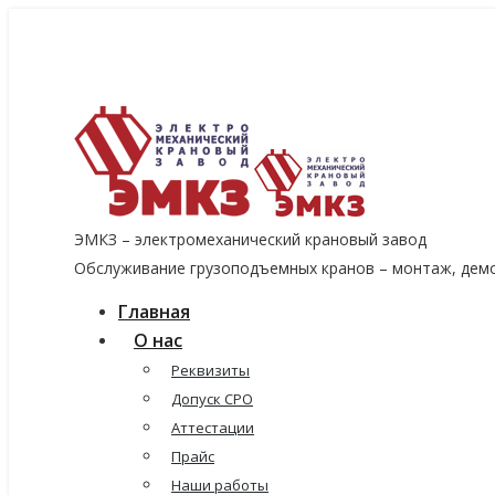
8 (915) 060-96-14
8 (499) 136-96-14
emkzavod@yandex.ru
ЭМКЗ – электромеханический крановый завод
Обслуживание грузоподъемных кранов – монтаж, демо
Главная
О нас
Реквизиты
Допуск СРО
Аттестации
Прайс
Наши работы