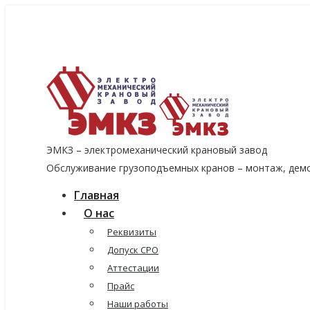
8 (915) 060-96-14
8 (499) 136-96-14
emkzavod@yandex.ru
ЭМКЗ – электромеханический крановый завод
Обслуживание грузоподъемных кранов – монтаж, демо
Главная
О нас
Реквизиты
Допуск СРО
Аттестации
Прайс
Наши работы