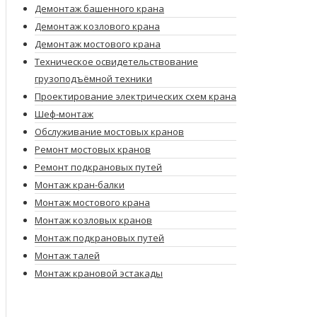
Демонтаж башенного крана
Демонтаж козлового крана
Демонтаж мостового крана
Техническое освидетельствование
грузоподъёмной техники
Проектирование электрических схем крана
Шеф-монтаж
Обслуживание мостовых кранов
Ремонт мостовых кранов
Ремонт подкрановых путей
Монтаж кран-балки
Монтаж мостового крана
Монтаж козловых кранов
Монтаж подкрановых путей
Монтаж талей
Монтаж крановой эстакады