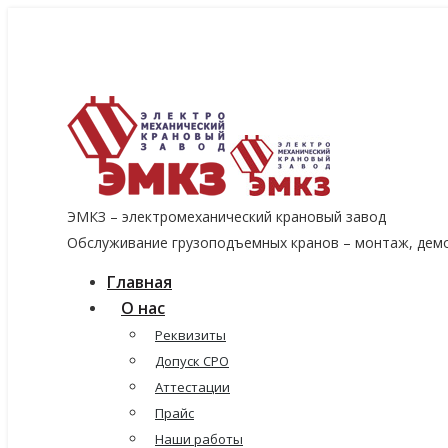
8 (915) 060-96-14
8 (499) 136-96-14
emkzavod@yandex.ru
ЭМКЗ – электромеханический крановый завод
Обслуживание грузоподъемных кранов – монтаж, демо
Главная
О нас
Реквизиты
Допуск СРО
Аттестации
Прайс
Наши работы