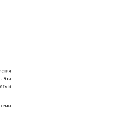
ления
. Эти
ять и
стемы