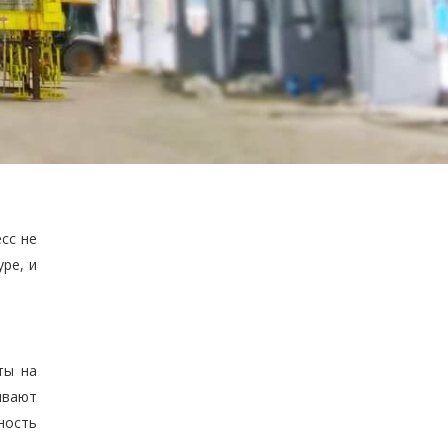
сс не
ре, и
ты на
ивают
ность