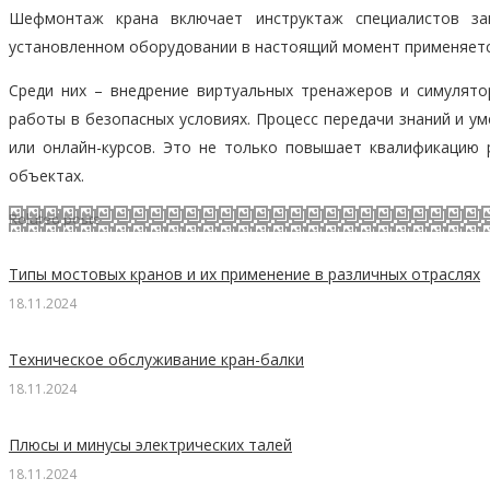
Шефмонтаж крана включает инструктаж специалистов за
установленном оборудовании в настоящий момент применяетс
Среди них – внедрение виртуальных тренажеров и симулят
работы в безопасных условиях. Процесс передачи знаний и 
или онлайн-курсов. Это не только повышает квалификацию 
объектах.
Related posts
Типы мостовых кранов и их применение в различных отраслях
18.11.2024
Техническое обслуживание кран-балки
18.11.2024
Плюсы и минусы электрических талей
18.11.2024