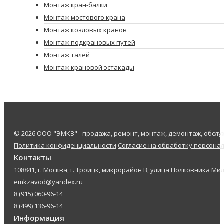
Монтаж кран-балки
Монтаж мостового крана
Монтаж козловых кранов
Монтаж подкрановых путей
Монтаж талей
Монтаж крановой эстакады
© 2026 ООО "ЭМКЗ" - продажа, ремонт, монтаж, демонтаж, обс
Политика конфиденциальности
Согласие на обработку персона
Контакты
108841, г. Москва, г. Троицк, микрорайон В, улица Полковника Мил
emkzavod@yandex.ru
8 (915) 060-96-14
8 (499) 136-96-14
Информация