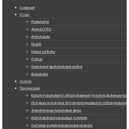
Главная
О нас
Реквизиты
Допуск СРО
Аттестации
Прайс
Наши работы
Статьи
Описание выполнения работ
Вакансии
Услуги
Продукция
Каталог кранового оборудования (грузоподъемные кран
Продажа и покупка б/у грузоподъемного оборудования
Электронные крановые весы
Изготовление концевых тележек
Системы радиоуправления краном