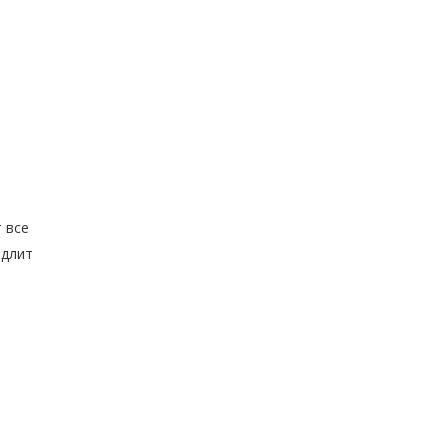
 все
одлит