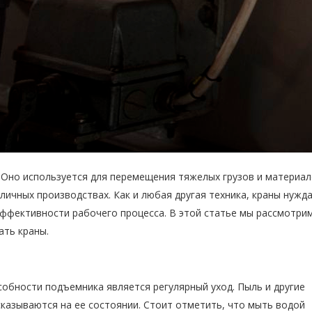
Оно используется для перемещения тяжелых грузов и материал
личных производствах. Как и любая другая техника, краны нужд
эффективности рабочего процесса. В этой статье мы рассмотри
ать краны.
обности подъемника является регулярный уход. Пыль и другие
сказываются на ее состоянии. Стоит отметить, что мыть водой