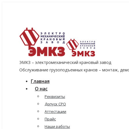
8 (915) 060-96-14
8 (499) 136-96-14
emkzavod@yandex.ru
ЭМКЗ – электромеханический крановый завод
Обслуживание грузоподъемных кранов – монтаж, демо
Главная
О нас
Реквизиты
Допуск СРО
Аттестации
Прайс
Наши работы