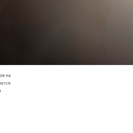
ов на
аются
м