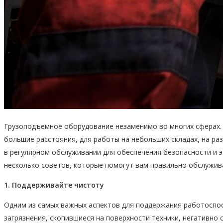
Грузоподъемное оборудование незаменимо во многих сферах. 
большие расстояния, для работы на небольших складах, на раз
в регулярном обслуживании для обеспечения безопасности и 
несколько советов, которые помогут вам правильно обслужив
1. Поддерживайте чистоту
Одним из самых важных аспектов для поддержания работоспос
загрязнения, скопившиеся на поверхности техники, негативно 