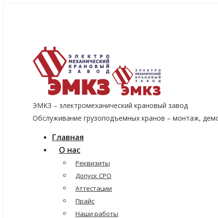
8 (915) 060-96-14
8 (499) 136-96-14
emkzavod@yandex.ru
ЭМКЗ – электромеханический крановый завод
Обслуживание грузоподъемных кранов – монтаж, демо
Главная
О нас
Реквизиты
Допуск СРО
Аттестации
Прайс
Наши работы