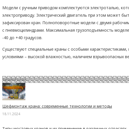
Модели с ручным приводом комплектуются электроталью, кот
электроприводу. Электрический двигатель при этом может быть
зафиксирован кран. Полноповоротные модели с двумя рабоч
с пневмоцилиндрами. Максимальная грузоподъемность моделей
-40 до +40 градусов.
Существуют специальные краны с особыми характеристиками, 
условиями – высокой влажностью, наличием взрывоопасных вещ
Related posts
Шефмонтаж крана: современные технологии и методы
18.11.2024
Типы мостовых кранов и их применение в различных отраслях