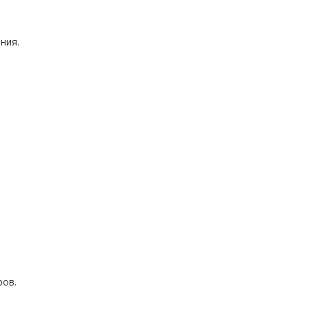
ния.
я
ров.