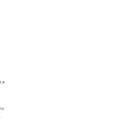
и и
го
.