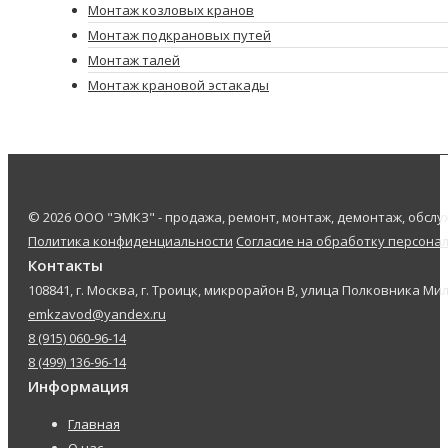
Монтаж козловых кранов
Монтаж подкрановых путей
Монтаж талей
Монтаж крановой эстакады
© 2026 ООО "ЭМКЗ" - продажа, ремонт, монтаж, демонтаж, обс
Политика конфиденциальности
Согласие на обработку персона
Контакты
108841, г. Москва, г. Троицк, микрорайон В, улица Полковника Мил
emkzavod@yandex.ru
8 (915) 060-96-14
8 (499) 136-96-14
Информация
Главная
О нас