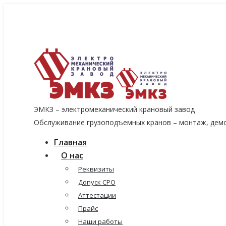
8 (915) 060-96-14
8 (499) 136-96-14
emkzavod@yandex.ru
ЭМКЗ – электромеханический крановый завод
Обслуживание грузоподъемных кранов – монтаж, демо
Главная
О нас
Реквизиты
Допуск СРО
Аттестации
Прайс
Наши работы