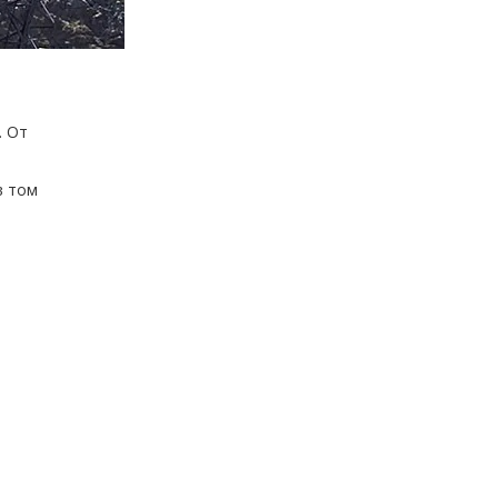
. От
в том