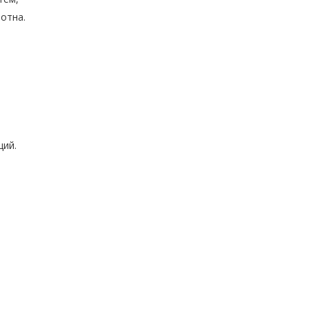
лотна.
ций.