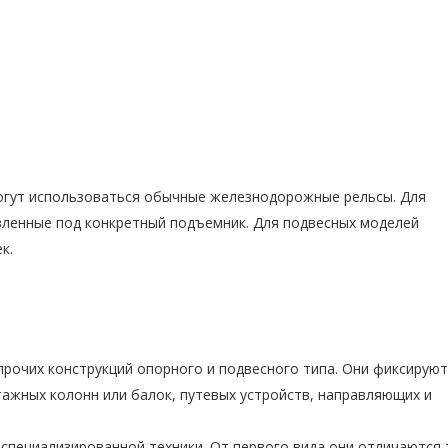
огут использоваться обычные железнодорожные рельсы. Для
вленные под конкретный подъемник. Для подвесных моделей
к.
прочих конструкций опорного и подвесного типа. Они фиксируют
тажных колонн или балок, путевых устройств, направляющих и
специализированной техники. От первого вида они отличаются 