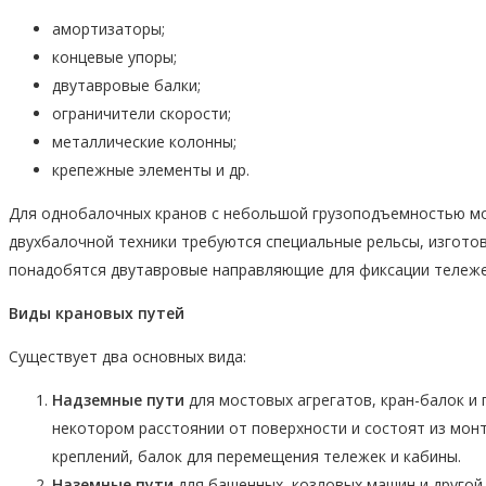
амортизаторы;
концевые упоры;
двутавровые балки;
ограничители скорости;
металлические колонны;
крепежные элементы и др.
Для однобалочных кранов с небольшой грузоподъемностью м
двухбалочной техники требуются специальные рельсы, изгото
понадобятся двутавровые направляющие для фиксации тележе
Виды крановых путей
Существует два основных вида:
Надземные пути
для мостовых агрегатов, кран-балок и 
некотором расстоянии от поверхности и состоят из мон
креплений, балок для перемещения тележек и кабины.
Наземные пути
для башенных, козловых машин и другой 