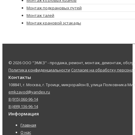
Монтаж козловых кранов
Монтаж подкрановых путей
Монтаж талей
Монтаж крановой эстакады
© 2026 ООО "ЭМКЗ" - продажа, ремонт, монтаж, демонтаж, обс
Политика конфиденциальности
Согласие на обработку персона
Контакты
108841, г. Москва, г. Троицк, микрорайон В, улица Полковника Мил
emkzavod@yandex.ru
8 (915) 060-96-14
8 (499) 136-96-14
Информация
Главная
О нас