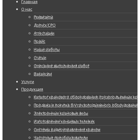
Главная
О нас
Реквизиты
Допуск СРО
Аттестации
Прайс
Наши работы
Статьи
Описание выполнения работ
Вакансии
Услуги
Продукция
Каталог кранового оборудования (грузоподъемные кран
Продажа и покупка б/у грузоподъемного оборудования
Электронные крановые весы
Изготовление концевых тележек
Системы радиоуправления краном
Частотные преобразователи