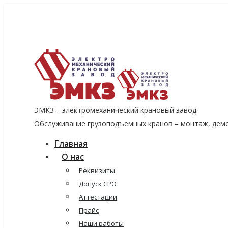
8 (915) 060-96-14
8 (499) 136-96-14
emkzavod@yandex.ru
ЭМКЗ – электромеханический крановый завод
Обслуживание грузоподъемных кранов – монтаж, демо
Главная
О нас
Реквизиты
Допуск СРО
Аттестации
Прайс
Наши работы