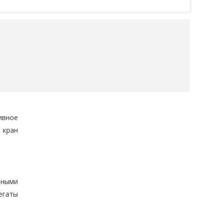
ивное
 кран
рными
егаты