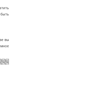
атить
 быть
ае вы
емное