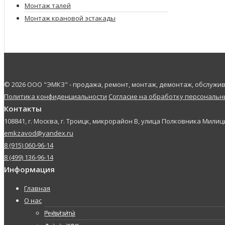
Монтаж талей
Монтаж крановой эстакады
© 2026 ООО "ЭМКЗ" - продажа, ремонт, монтаж, демонтаж, обслуж
Политика конфиденциальности
Согласие на обработку персональ
Контакты
108841, г. Москва, г. Троицк, микрорайон В, улица Полковника Милици
emkzavod@yandex.ru
8 (915) 060-96-14
8 (499) 136-96-14
Информация
Главная
О нас
Реквизиты