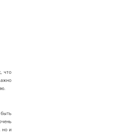
, что
важно
ию.
 быть
очень
 но и