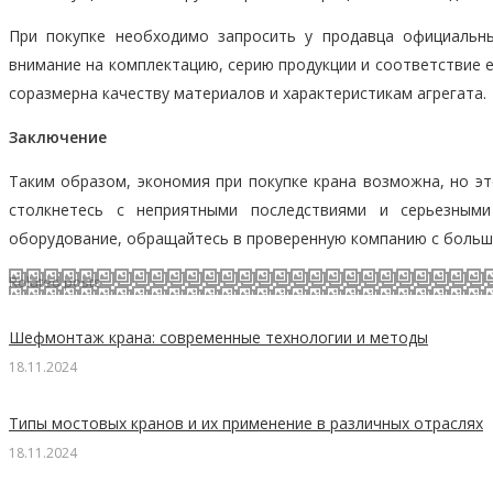
При покупке необходимо запросить у продавца официальны
внимание на комплектацию, серию продукции и соответствие 
соразмерна качеству материалов и характеристикам агрегата.
Заключение
Таким образом, экономия при покупке крана возможна, но эт
столкнетесь с неприятными последствиями и серьезным
оборудование, обращайтесь в проверенную компанию с боль
Related posts
Шефмонтаж крана: современные технологии и методы
18.11.2024
Типы мостовых кранов и их применение в различных отраслях
18.11.2024