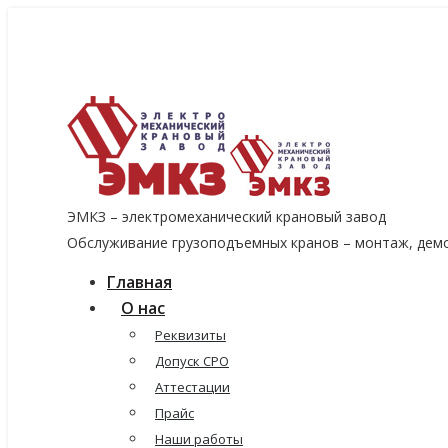
8 (915) 060-96-14
8 (499) 136-96-14
emkzavod@yandex.ru
ЭМКЗ – электромеханический крановый завод
Обслуживание грузоподъемных кранов – монтаж, демо
Главная
О нас
Реквизиты
Допуск СРО
Аттестации
Прайс
Наши работы