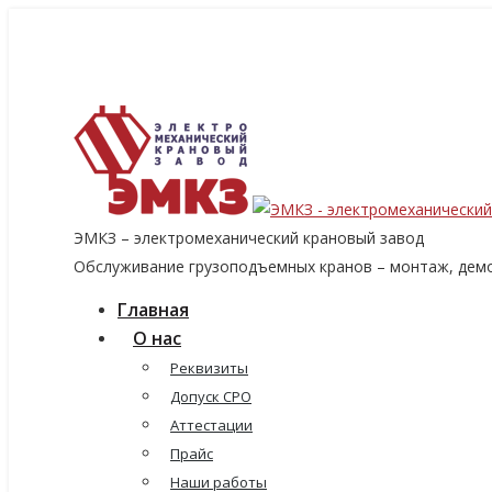
8 (915) 060-96-14
8 (499) 136-96-14
emkzavod@yandex.ru
ЭМКЗ – электромеханический крановый завод
Обслуживание грузоподъемных кранов – монтаж, демо
Главная
О нас
Реквизиты
Допуск СРО
Аттестации
Прайс
Наши работы