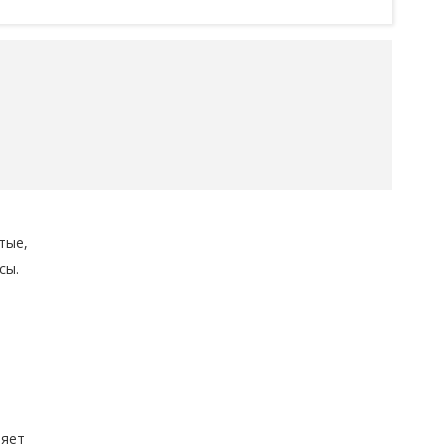
тые,
сы.
ляет