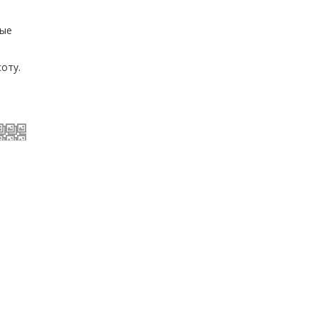
рые
оту.