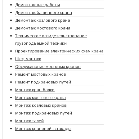
Демонтажные работы
Демонтаж башенного крана
Демонтаж козлового крана
Демонтаж мостового крана
Техническое освидетельствование
грузоподъёмной техники
Проектирование электрических схем крана
Шеф-монтаж
Обслуживание мостовых кранов
Ремонт мостовых кранов
Ремонт подкрановых путей
Монтаж кран-балки
Монтаж мостового крана
Монтаж козловых кранов
Монтаж подкрановых путей
Монтаж талей
Монтаж крановой эстакады