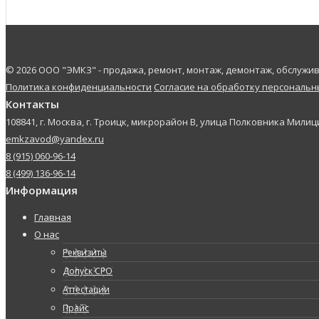
© 2026 ООО "ЭМКЗ" - продажа, ремонт, монтаж, демонтаж, обслуж
Политика конфиденциальности
Согласие на обработку персональ
Контакты
108841, г. Москва, г. Троицк, микрорайон В, улица Полковника Милици
emkzavod@yandex.ru
8 (915) 060-96-14
8 (499) 136-96-14
Информация
Главная
О нас
Реквизиты
Допуск СРО
Аттестации
Прайс