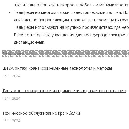
значительно повысить скорость работы и минимизироват
Тельферы во многом схожи с электрическими талями. Но
двигаясь по направляющим, позволяют перемещать груз 
Тельферы используют на крупных производствах, где не
В качестве органа управления для тельфера (и электриче
дистанционный.
Related posts
Шефмонтаж крана: современные технологии и методы
18.11.2024
Типы мостовых кранов и их применение в различных отраслях
18.11.2024
Техническое обслуживание кран-балки
18.11.2024