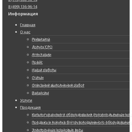
8 (499) 136-96-14
Информация
Главная
О нас
Реквизиты
Допуск СРО
Аттестации
Прайс
Наши работы
Статьи
Описание выполнения работ
Вакансии
Услуги
Продукция
Каталог кранового оборудования (грузоподъемные кран
Продажа и покупка б/у грузоподъемного оборудования
Электронные крановые весы