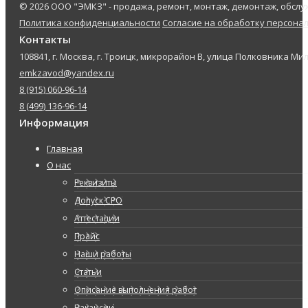
© 2026 ООО "ЭМКЗ" - продажа, ремонт, монтаж, демонтаж, обс
Политика конфиденциальности
Согласие на обработку персона
Контакты
108841, г. Москва, г. Троицк, микрорайон В, улица Полковника Мил
emkzavod@yandex.ru
8 (915) 060-96-14
8 (499) 136-96-14
Информация
Главная
О нас
Реквизиты
Допуск СРО
Аттестации
Прайс
Наши работы
Статьи
Описание выполнения работ
Вакансии