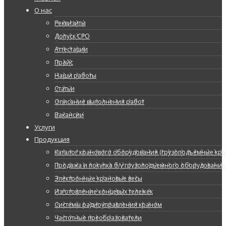
О нас
Реквизиты
Допуск СРО
Аттестации
Прайс
Наши работы
Статьи
Описание выполнения работ
Вакансии
Услуги
Продукция
Каталог кранового оборудования (грузоподъемные кран
Продажа и покупка б/у грузоподъемного оборудования
Электронные крановые весы
Изготовление концевых тележек
Системы радиоуправления краном
Частотные преобразователи