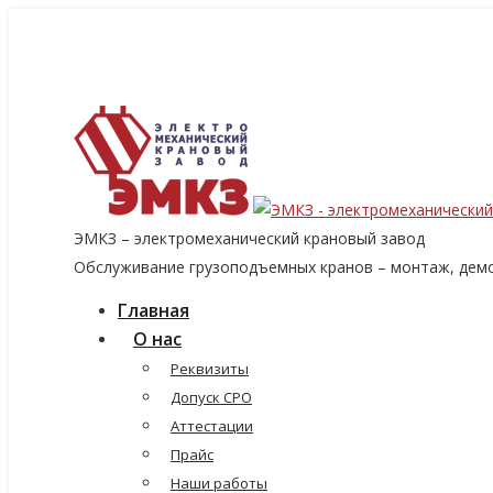
8 (915) 060-96-14
8 (499) 136-96-14
emkzavod@yandex.ru
ЭМКЗ – электромеханический крановый завод
Обслуживание грузоподъемных кранов – монтаж, демо
Главная
О нас
Реквизиты
Допуск СРО
Аттестации
Прайс
Наши работы