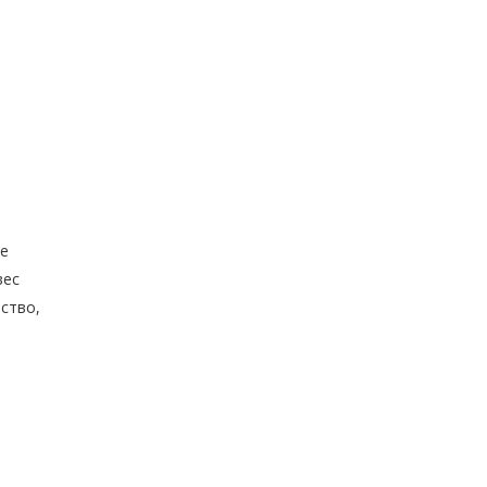
ые
вес
ство,