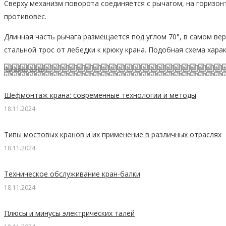
Сверху механизм поворота соединяется с рычагом, на горизон
противовес.
Длинная часть рычага размещается под углом 70°, в самом в
стальной трос от лебедки к крюку крана. Подобная схема хар
Related posts
Шефмонтаж крана: современные технологии и методы
18.11.2024
Типы мостовых кранов и их применение в различных отраслях
18.11.2024
Техническое обслуживание кран-балки
18.11.2024
Плюсы и минусы электрических талей