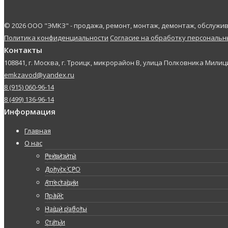
© 2026 ООО "ЭМКЗ" - продажа, ремонт, монтаж, демонтаж, обслуж
Политика конфиденциальности
Согласие на обработку персональ
Контакты
108841, г. Москва, г. Троицк, микрорайон В, улица Полковника Милици
emkzavod@yandex.ru
8 (915) 060-96-14
8 (499) 136-96-14
Информация
Главная
О нас
Реквизиты
Допуск СРО
Аттестации
Прайс
Наши работы
Статьи