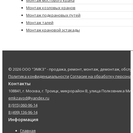
Монтаж мостового крана
Монтаж козловых кранов
Монтаж подкрановых путей
Монтаж талей
Монтаж крановой эстакады
© 2026 ООО "ЭМКЗ" - продажа, ремонт, монтаж, демонтаж, обс
Политика конфиденциальности
Согласие на обработку персона
Контакты
108841, г. Москва, г. Троицк, микрорайон В, улица Полковника Мил
emkzavod@yandex.ru
8 (915) 060-96-14
8 (499) 136-96-14
Информация
Главная