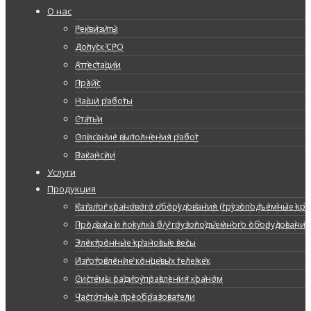
О нас
Реквизиты
Допуск СРО
Аттестации
Прайс
Наши работы
Статьи
Описание выполнения работ
Вакансии
Услуги
Продукция
Каталог кранового оборудования (грузоподъемные кран
Продажа и покупка б/у грузоподъемного оборудования
Электронные крановые весы
Изготовление концевых тележек
Системы радиоуправления краном
Частотные преобразователи