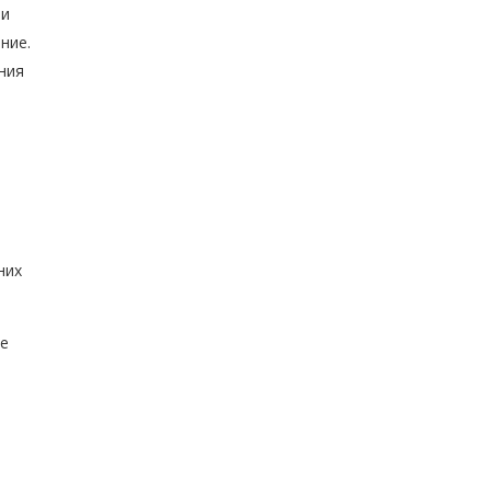
 и
ние.
ния
них
се