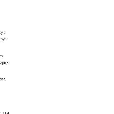
у с
груза
му
торых
ева,
лов и