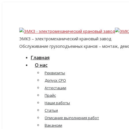
8 (915) 060-96-14
8 (499) 136-96-14
emkzavod@yandex.ru
ЭМКЗ – электромеханический крановый завод
Обслуживание грузоподъемных кранов – монтаж, демо
Главная
О нас
Реквизиты
Допуск СРО
Аттестации
Прайс
Наши работы
Статьи
Описание выполнения работ
Вакансии