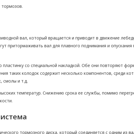
 тормозов.
иводной вал, который вращается и приводит в движение лебедк
гут притормаживать вал для плавного поднимания и опускания 
 пластинку со специальной накладкой. Обе они повторяют фор
ения таких колодок содержит несколько компонентов, среди ко
 смолы и т.д.
высоких температур. Снижению срока ее службы, помимо перегр
кости.
система
ческого тормозного диска, который соединяется с одним из ва