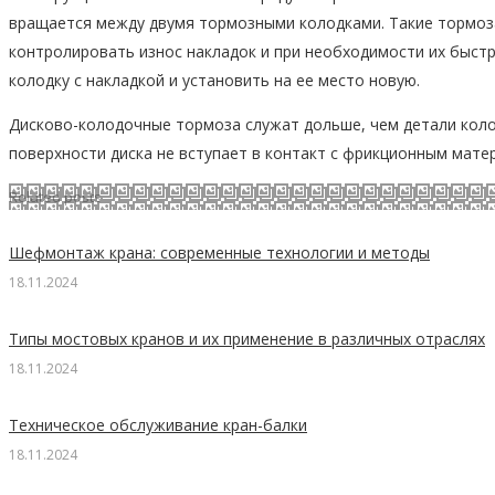
вращается между двумя тормозными колодками. Такие тормоз
контролировать износ накладок и при необходимости их быстр
колодку с накладкой и установить на ее место новую.
Дисково-колодочные тормоза служат дольше, чем детали колод
поверхности диска не вступает в контакт с фрикционным матер
Related posts
Шефмонтаж крана: современные технологии и методы
18.11.2024
Типы мостовых кранов и их применение в различных отраслях
18.11.2024
Техническое обслуживание кран-балки
18.11.2024