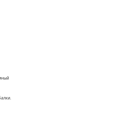
мный
алки.