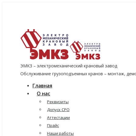
8 (915) 060-96-14
8 (499) 136-96-14
emkzavod@yandex.ru
ЭМКЗ – электромеханический крановый завод
Обслуживание грузоподъемных кранов – монтаж, демо
Главная
О нас
Реквизиты
Допуск СРО
Аттестации
Прайс
Наши работы