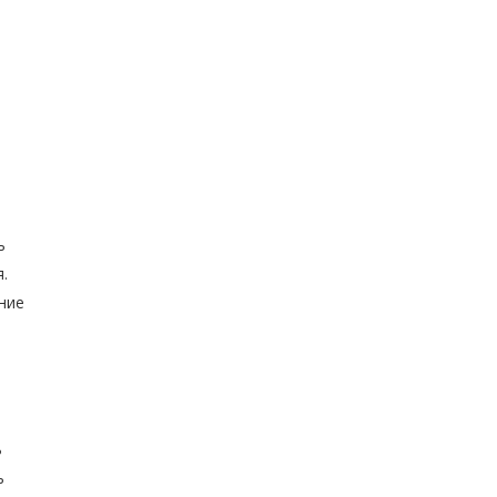
ь
.
ние
ь
ь