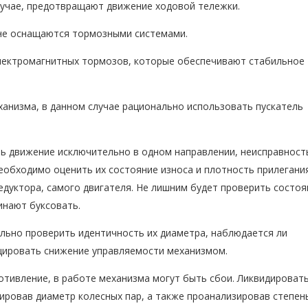
случае, предотвращают движение ходовой тележки.
не оснащаются тормозными системами.
электромагнитных тормозов, которые обеспечивают стабильное
анизма, в данном случае рационально использовать пускатель
ь движение исключительно в одном направлении, неисправност
еобходимо оценить их состояние износа и плотность прилегания
дуктора, самого двигателя. Не лишним будет проверить состоя
инают буксовать.
ально проверить идентичность их диаметра, наблюдается ли
цировать снижение управляемости механизмом.
отивление, в работе механизма могут быть сбои. Ликвидироват
ировав диаметр колесных пар, а также проанализировав степен