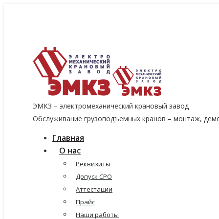
8 (915) 060-96-14
8 (499) 136-96-14
emkzavod@yandex.ru
ЭМКЗ – электромеханический крановый завод
Обслуживание грузоподъемных кранов – монтаж, демо
Главная
О нас
Реквизиты
Допуск СРО
Аттестации
Прайс
Наши работы