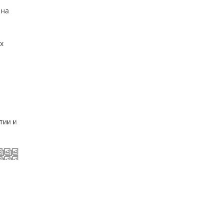
 на
х
тии и