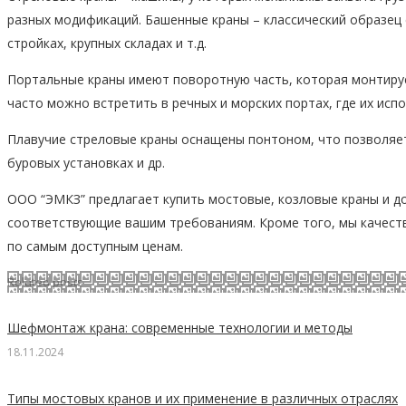
разных модификаций. Башенные краны – классический образец
стройках, крупных складах и т.д.
Портальные краны имеют поворотную часть, которая монтирует
часто можно встретить в речных и морских портах, где их испо
Плавучие стреловые краны оснащены понтоном, что позволяет
буровых установках и др.
ООО “ЭМКЗ” предлагает купить мостовые, козловые краны и 
соответствующие вашим требованиям. Кроме того, мы качеств
по самым доступным ценам.
Related posts
Шефмонтаж крана: современные технологии и методы
18.11.2024
Типы мостовых кранов и их применение в различных отраслях