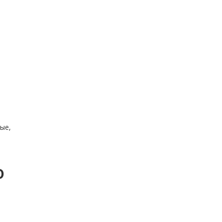
ые,
о