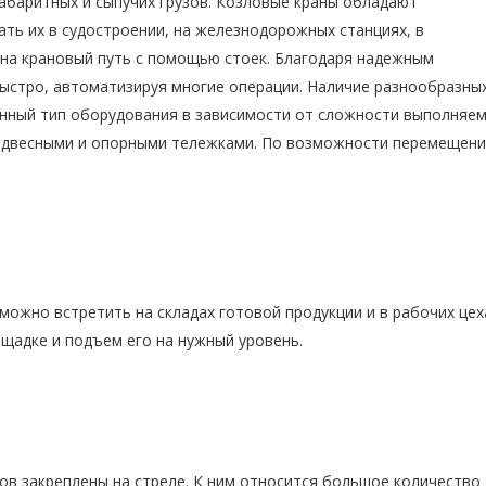
абаритных и сыпучих грузов. Козловые краны обладают
ать их в судостроении, на железнодорожных станциях, в
 на крановый путь с помощью стоек. Благодаря надежным
ыстро, автоматизируя многие операции. Наличие разнообразны
нный тип оборудования в зависимости от сложности выполняе
подвесными и опорными тележками. По возможности перемещен
можно встретить на складах готовой продукции и в рабочих цех
щадке и подъем его на нужный уровень.
ов закреплены на стреле. К ним относится большое количество