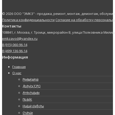
© 2026 ООО "ЭМКЗ" - продажа, ремонт, монтаж, демонтаж, обслуж
Политика конфиденциальности
Согласие на обработку персональ
Контакты
108841, г. Москва, г. Троицк, микрорайон В, улица Полковника Милици
emkzavod@yandex.ru
8 (915) 060-96-14
8 (499) 136-96-14
Информация
Главная
О нас
Реквизиты
Допуск СРО
Аттестации
Прайс
Наши работы
Статьи