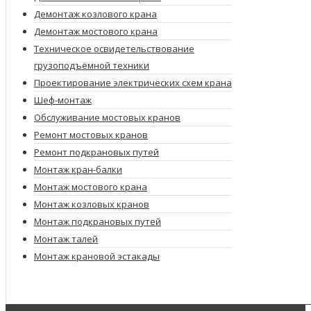
Демонтаж козлового крана
Демонтаж мостового крана
Техническое освидетельствование
грузоподъёмной техники
Проектирование электрических схем крана
Шеф-монтаж
Обслуживание мостовых кранов
Ремонт мостовых кранов
Ремонт подкрановых путей
Монтаж кран-балки
Монтаж мостового крана
Монтаж козловых кранов
Монтаж подкрановых путей
Монтаж талей
Монтаж крановой эстакады