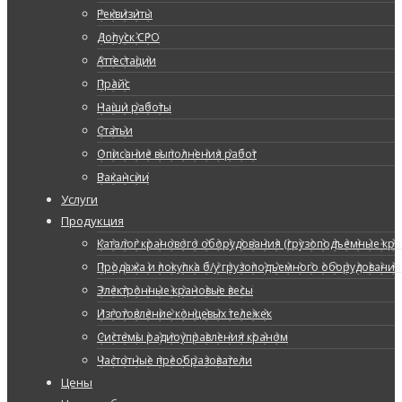
Реквизиты
Допуск СРО
Аттестации
Прайс
Наши работы
Статьи
Описание выполнения работ
Вакансии
Услуги
Продукция
Каталог кранового оборудования (грузоподъемные кран
Продажа и покупка б/у грузоподъемного оборудования
Электронные крановые весы
Изготовление концевых тележек
Системы радиоуправления краном
Частотные преобразователи
Цены