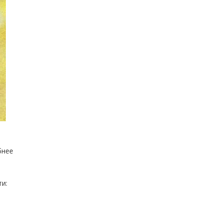
бнее
и: