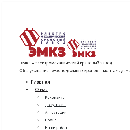
8 (915) 060-96-14
8 (499) 136-96-14
emkzavod@yandex.ru
ЭМКЗ – электромеханический крановый завод
Обслуживание грузоподъемных кранов – монтаж, демо
Главная
О нас
Реквизиты
Допуск СРО
Аттестации
Прайс
Наши работы