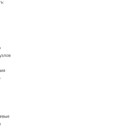
ь:
о
узлов
ния
о
цевые
з