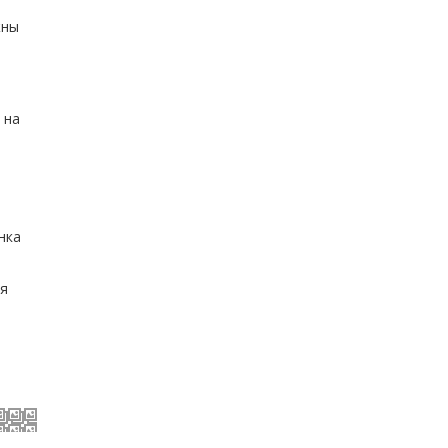
жны
 на
нка
ся