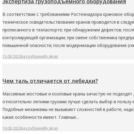
Экспертиза грузоподъемного оборудования
В соответствии с требованиями Ростехнадзора крановое обор
техническое освидетельствование кранов проводится в следую
прописанного в техпаспорте; при обнаружении дефектов; посл
контролирующей организации; при смене собственника предпр
повышенной опасности; после модернизации оборудования (с
15.08.2022
Без рубрики
By
skran
Чем таль отличается от лебедки?
Массивные мостовые и козловые краны зачастую не подходят 
относительно легкими грузами лучше сделать выбор в пользу 
Подобные механизмы не вызывают сложностей в работе, надеж
какие особенности имеют. Главные…
10.08.2022
Без рубрики
By
skran