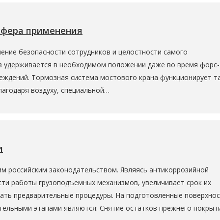
 сфера применения
ение безопасности сотрудников и целостности самого
уз удерживается в необходимом положении даже во время форс-
еждений. Тормозная система мостового крана функционирует та
лагодаря воздуху, специальной…
и
м российским законодательством. Являясь антикоррозийной
ти работы грузоподъемных механизмов, увеличивает срок их
ивать предварительные процедуры. На подготовленные поверхно
ательными этапами являются: Снятие остатков прежнего покрыт