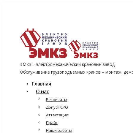
8 (915) 060-96-14
8 (499) 136-96-14
emkzavod@yandex.ru
ЭМКЗ – электромеханический крановый завод
Обслуживание грузоподъемных кранов – монтаж, демо
Главная
О нас
Реквизиты
Допуск СРО
Аттестации
Прайс
Наши работы