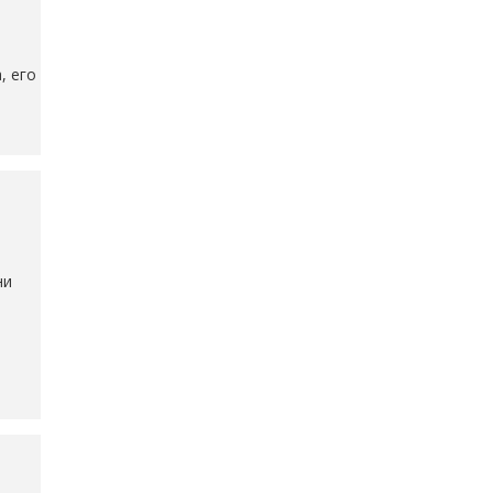
, его
ни
е