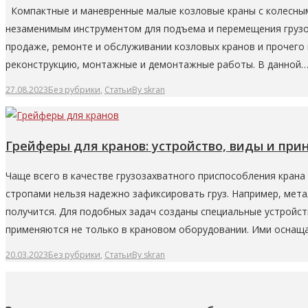
Компактные и маневренные малые козловые краны с колесным
незаменимым инструментом для подъема и перемещения грузо
продаже, ремонте и обслуживании козловых кранов и прочего 
реконструкцию, монтажные и демонтажные работы. В данной
27.08.2023
Без рубрики
,
Статьи
By
skran
Грейферы для кранов: устройство, виды и при
Чаще всего в качестве грузозахватного приспособления крана 
стропами нельзя надежно зафиксировать груз. Например, мет
получится. Для подобных задач созданы специальные устройс
применяются не только в крановом оборудовании. Ими оснаща
20.03.2023
Без рубрики
,
Статьи
By
skran