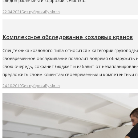
следов ржавчины и коррозии. Очистка…
22.04.2021
Без рубрики
By
skran
Комплексное обследование козловых кранов
Спецтехника козлового типа относится к категории грузоподъе
своевременное обслуживание позволит вовремя обнаружить неи
свою очередь, сохранит бюджет и избавит от незапланированн
предложить своим клиентам своевременный и компетентный 
24.10.2019
Без рубрики
By
skran