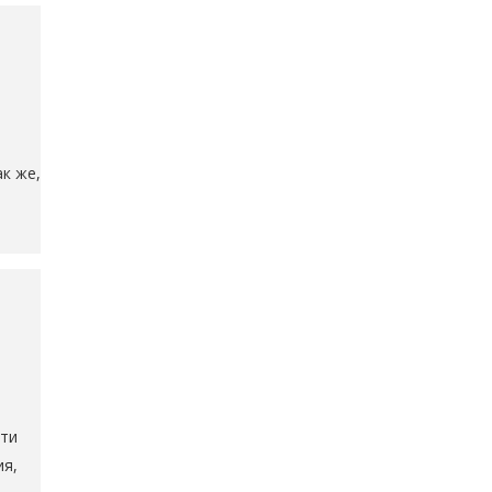
к же,
сти
ия,