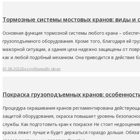
Тормозные системы мостовых кранов: виды и
Основная функция тормозной системы любого крана – обеспеч
грузоподъемного оборудования. Кроме того, благодаря ей гр
мажорной ситуации, а здания цеха надежно защищены от повр
как и любой подобный механизм. Она приводится в действие б
01.08.2022
Без рубрики
By
skran
Покраска грузоподъемных кранов: особенност
Процедура окрашивания кранов регламентирована действующи
защитой оборудования, окраска повышает уровень безопаснос
службы. Как подготовить кран к покраске Не стоит недооцен
краска ляжет лучше и будет держаться гораздо дольше. Обяз