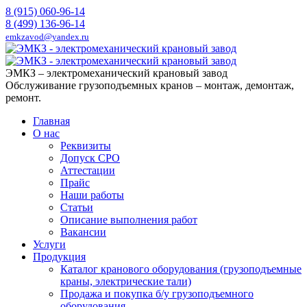
8 (915) 060-96-14
8 (499) 136-96-14
emkzavod@yandex.ru
ЭМКЗ – электромеханический крановый завод
Обслуживание грузоподъемных кранов – монтаж, демонтаж,
ремонт.
Главная
О нас
Реквизиты
Допуск СРО
Аттестации
Прайс
Наши работы
Статьи
Описание выполнения работ
Вакансии
Услуги
Продукция
Каталог кранового оборудования (грузоподъемные
краны, электрические тали)
Продажа и покупка б/у грузоподъемного
оборудования