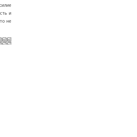
силие
сть и
то не