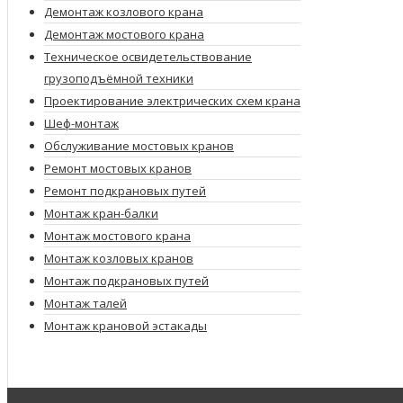
Демонтаж козлового крана
Демонтаж мостового крана
Техническое освидетельствование
грузоподъёмной техники
Проектирование электрических схем крана
Шеф-монтаж
Обслуживание мостовых кранов
Ремонт мостовых кранов
Ремонт подкрановых путей
Монтаж кран-балки
Монтаж мостового крана
Монтаж козловых кранов
Монтаж подкрановых путей
Монтаж талей
Монтаж крановой эстакады