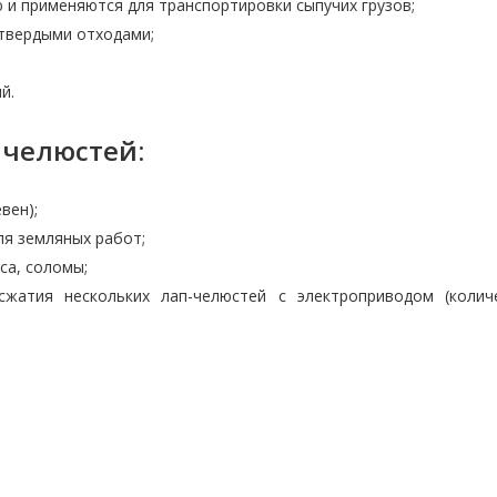
и применяются для транспортировки сыпучих грузов;
твердыми отходами;
й.
 челюстей:
вен);
ля земляных работ;
са, соломы;
жатия нескольких лап-челюстей с электроприводом (колич