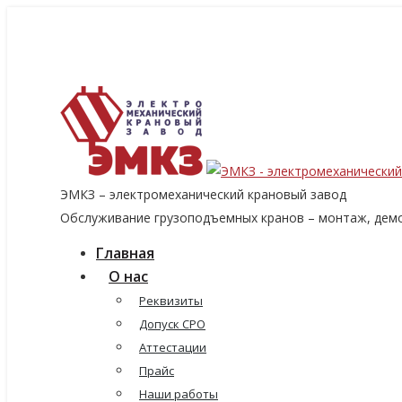
8 (915) 060-96-14
8 (499) 136-96-14
emkzavod@yandex.ru
ЭМКЗ – электромеханический крановый завод
Обслуживание грузоподъемных кранов – монтаж, демо
Главная
О нас
Реквизиты
Допуск СРО
Аттестации
Прайс
Наши работы