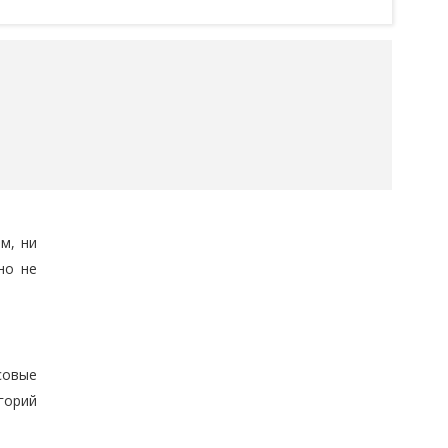
м, ни
но не
совые
горий