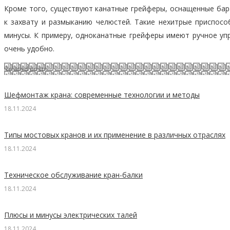
Кроме того, существуют канатные грейферы, оснащенные бар
к захвату и размыканию челюстей. Такие нехитрые приспосо
минусы. К примеру, одноканатные грейферы имеют ручное упр
очень удобно.
Related posts
Шефмонтаж крана: современные технологии и методы
18.11.2024
Типы мостовых кранов и их применение в различных отраслях
18.11.2024
Техническое обслуживание кран-балки
18.11.2024
Плюсы и минусы электрических талей
18.11.2024