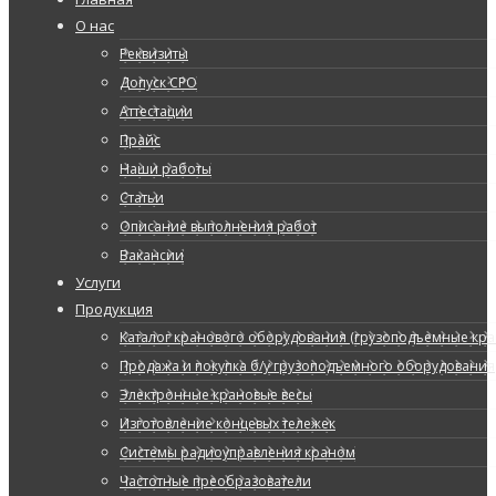
О нас
Реквизиты
Допуск СРО
Аттестации
Прайс
Наши работы
Статьи
Описание выполнения работ
Вакансии
Услуги
Продукция
Каталог кранового оборудования (грузоподъемные кран
Продажа и покупка б/у грузоподъемного оборудования
Электронные крановые весы
Изготовление концевых тележек
Системы радиоуправления краном
Частотные преобразователи